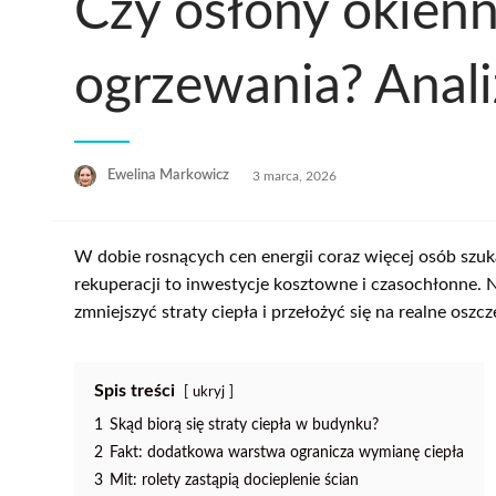
Czy osłony okienn
ogrzewania? Anali
Opublikowane
Ewelina Markowicz
3 marca, 2026
w
W dobie rosnących cen energii coraz więcej osób szu
rekuperacji to inwestycje kosztowne i czasochłonne. N
zmniejszyć straty ciepła i przełożyć się na realne os
Spis treści
ukryj
1
Skąd biorą się straty ciepła w budynku?
2
Fakt: dodatkowa warstwa ogranicza wymianę ciepła
3
Mit: rolety zastąpią docieplenie ścian