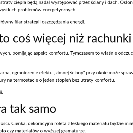
 straty ciepła będą nadal występować przez ściany i dach. Osło
szystkich problemów energetycznych.
łówny filar strategii oszczędzania energii.
to coś więcej niż rachunki
owych, pomijając aspekt komfortu. Tymczasem to właśnie odcz
ularna, ograniczenie efektu „zimnej ściany” przy oknie może spraw
y na termostacie o jeden stopień bez utraty komfortu.
i.
ła tak samo
ści. Cienka, dekoracyjna roleta z lekkiego materiału będzie mia
pło czy materiałów o wyższej gramaturze.