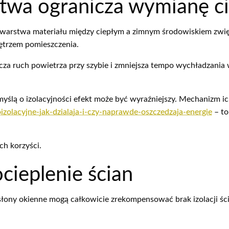
twa ogranicza wymianę ci
warstwa materiału między ciepłym a zimnym środowiskiem zwięk
nętrzem pomieszczenia.
cza ruch powietrza przy szybie i zmniejsza tempo wychładzania 
ślą o izolacyjności efekt może być wyraźniejszy. Mechanizm ic
izolacyjne-jak-dzialaja-i-czy-naprawde-oszczedzaja-energie
– to
ch korzyści.
ocieplenie ścian
słony okienne mogą całkowicie zrekompensować brak izolacji ścia