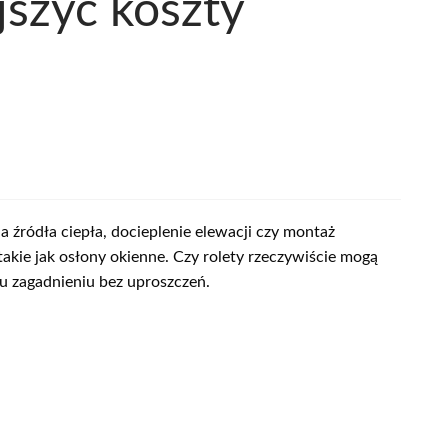
jszyć koszty
źródła ciepła, docieplenie elewacji czy montaż
akie jak osłony okienne. Czy rolety rzeczywiście mogą
mu zagadnieniu bez uproszczeń.