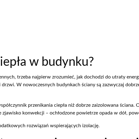
 ciepła w budynku?
nnych, trzeba najpierw zrozumieć, jak dochodzi do utraty energ
 i drzwi. W nowoczesnych budynkach ściany są zazwyczaj dobrze 
półczynnik przenikania ciepła niż dobrze zaizolowana ściana. O
e zjawisko konwekcji – ochłodzone powietrze opada w dół, powo
dodatkowych rozwiązań wspierających izolację.