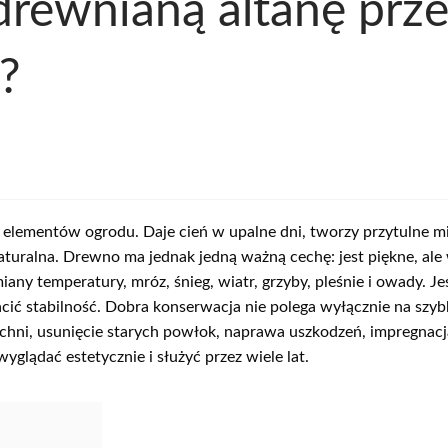
drewnianą altanę prz
?
h elementów ogrodu. Daje cień w upalne dni, tworzy przytulne m
naturalna. Drewno ma jednak jedną ważną cechę: jest piękne, ale 
ny temperatury, mróz, śnieg, wiatr, grzyby, pleśnie i owady. Je
 tracić stabilność. Dobra konserwacja nie polega wyłącznie na s
zchni, usunięcie starych powłok, naprawa uszkodzeń, impregnacj
glądać estetycznie i służyć przez wiele lat.