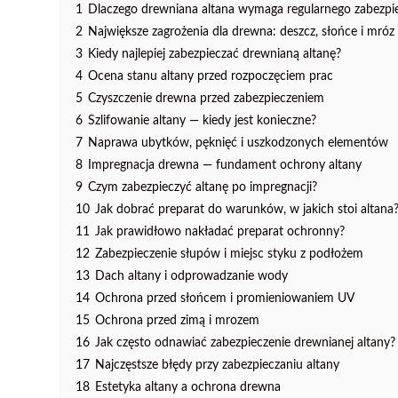
1
Dlaczego drewniana altana wymaga regularnego zabezpi
2
Największe zagrożenia dla drewna: deszcz, słońce i mróz
3
Kiedy najlepiej zabezpieczać drewnianą altanę?
4
Ocena stanu altany przed rozpoczęciem prac
5
Czyszczenie drewna przed zabezpieczeniem
6
Szlifowanie altany — kiedy jest konieczne?
7
Naprawa ubytków, pęknięć i uszkodzonych elementów
8
Impregnacja drewna — fundament ochrony altany
9
Czym zabezpieczyć altanę po impregnacji?
10
Jak dobrać preparat do warunków, w jakich stoi altana
11
Jak prawidłowo nakładać preparat ochronny?
12
Zabezpieczenie słupów i miejsc styku z podłożem
13
Dach altany i odprowadzanie wody
14
Ochrona przed słońcem i promieniowaniem UV
15
Ochrona przed zimą i mrozem
16
Jak często odnawiać zabezpieczenie drewnianej altany?
17
Najczęstsze błędy przy zabezpieczaniu altany
18
Estetyka altany a ochrona drewna