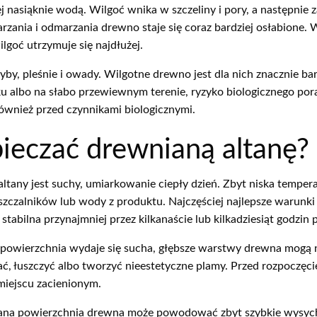
 nasiąknie wodą. Wilgoć wnika w szczeliny i pory, a następnie
rzania i odmarzania drewno staje się coraz bardziej osłabione.
ilgoć utrzymuje się najdłużej.
y, pleśnie i owady. Wilgotne drewno jest dla nich znacznie bar
nku albo na słabo przewiewnym terenie, ryzyko biologicznego po
również przed czynnikami biologicznymi.
pieczać drewnianą altanę?
any jest suchy, umiarkowanie ciepły dzień. Zbyt niska tempera
zalników lub wody z produktu. Najczęściej najlepsze warunki
stabilna przynajmniej przez kilkanaście lub kilkadziesiąt godzin
i powierzchnia wydaje się sucha, głębsze warstwy drewna mogą n
ć, łuszczyć albo tworzyć nieestetyczne plamy. Przed rozpoczęci
 miejscu zacienionym.
zana powierzchnia drewna może powodować zbyt szybkie wysych