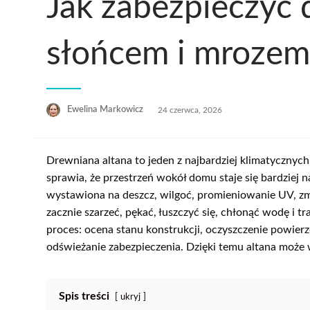
Jak zabezpieczyć 
słońcem i mrozem
Opublikowane
Ewelina Markowicz
24 czerwca, 2026
w
Drewniana altana to jeden z najbardziej klimatycznyc
sprawia, że przestrzeń wokół domu staje się bardziej 
wystawiona na deszcz, wilgoć, promieniowanie UV, zmia
zacznie szarzeć, pękać, łuszczyć się, chłonąć wodę i
proces: ocena stanu konstrukcji, oczyszczenie powier
odświeżanie zabezpieczenia. Dzięki temu altana może wy
Spis treści
ukryj