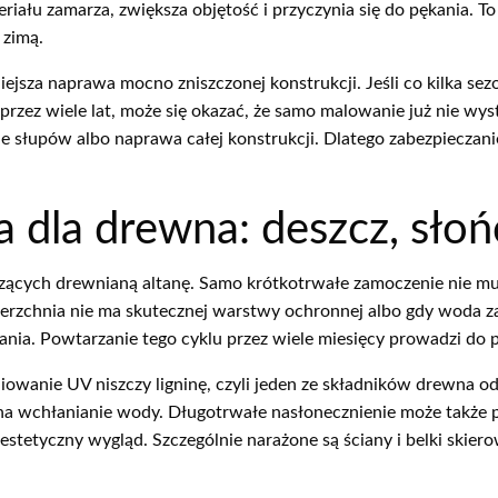
riału zamarza, zwiększa objętość i przyczynia się do pękania. T
 zimą.
óźniejsza naprawa mocno zniszczonej konstrukcji. Jeśli co kilk
 przez wiele lat, może się okazać, że samo malowanie już nie wy
słupów albo naprawa całej konstrukcji. Dlatego zabezpieczani
 dla drewna: deszcz, słoń
zących drewnianą altanę. Samo krótkotrwałe zamoczenie nie musi
erzchnia nie ma skutecznej warstwy ochronnej albo gdy woda z
ania. Powtarzanie tego cyklu przez wiele miesięcy prowadzi do pę
niowanie UV niszczy ligninę, czyli jeden ze składników drewna od
na na wchłanianie wody. Długotrwałe nasłonecznienie może także
 estetyczny wygląd. Szczególnie narażone są ściany i belki skier