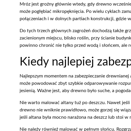
Mróz jest groźny głównie wtedy, gdy drewno wcześniej
może pogłębiać mikropęknięcia. Po wielu cyklach zama
połączeniach i w dolnych partiach konstrukcji, gdzie w
Do tych trzech głównych zagrożeń dochodzą także grzyb
zacienionym miejscu, blisko roślin, przy ścianie budy
powinno chronić nie tylko przed wodą i słońcem, ale 
Kiedy najlepiej zabez
Najlepszym momentem na zabezpieczanie drewnianej alt
może powodować zbyt szybkie odparowywanie rozpuszc
jesienią. Ważne jest, aby drewno było suche, a pogoda 
Nie warto malować altany tuż po deszczu. Nawet jeśl
drewno nie wniknie prawidłowo, może gorzej się wiąza
jeśli altana była mocno narażona na deszcz lub stoi w
Nie należy również malować w pełnym słońcu. Rozgr