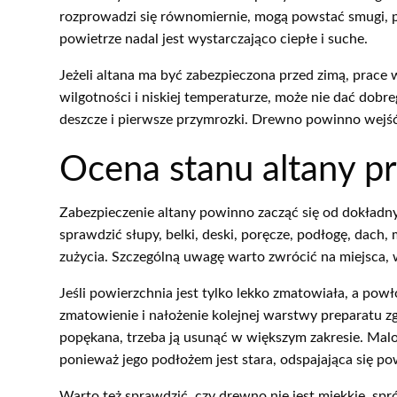
rozprowadzi się równomiernie, mogą powstać smugi, pr
powietrze nadal jest wystarczająco ciepłe i suche.
Jeżeli altana ma być zabezpieczona przed zimą, prac
wilgotności i niskiej temperaturze, może nie dać dobr
deszcze i pierwsze przymrozki. Drewno powinno wejść
Ocena stanu altany p
Zabezpieczenie altany powinno zacząć się od dokładnyc
sprawdzić słupy, belki, deski, poręcze, podłogę, dach,
zużycia. Szczególną uwagę warto zwrócić na miejsca, 
Jeśli powierzchnia jest tylko lekko zmatowiała, a po
zmatowienie i nałożenie kolejnej warstwy preparatu zg
popękana, trzeba ją usunąć w większym zakresie. Malow
ponieważ jego podłożem jest stara, odspajająca się po
Warto też sprawdzić, czy drewno nie jest miękkie, spr