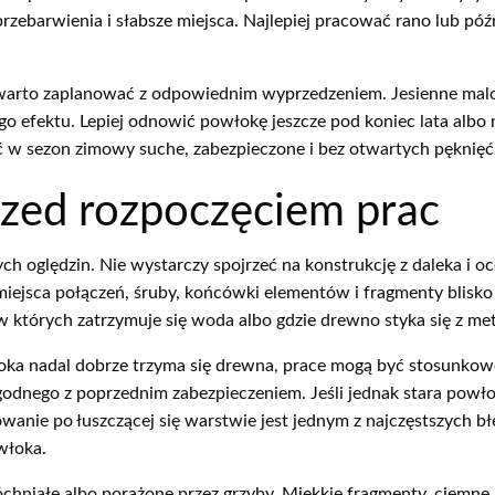
zebarwienia i słabsze miejsca. Najlepiej pracować rano lub póź
e warto zaplanować z odpowiednim wyprzedzeniem. Jesienne malo
ego efektu. Lepiej odnowić powłokę jeszcze pod koniec lata albo 
 w sezon zimowy suche, zabezpieczone i bez otwartych pęknięć
rzed rozpoczęciem prac
h oględzin. Nie wystarczy spojrzeć na konstrukcję z daleka i oc
 miejsca połączeń, śruby, końcówki elementów i fragmenty blisko 
w których zatrzymuje się woda albo gdzie drewno styka się z m
włoka nadal dobrze trzyma się drewna, prace mogą być stosunkow
odnego z poprzednim zabezpieczeniem. Jeśli jednak stara powłok
anie po łuszczącej się warstwie jest jednym z najczęstszych błę
włoka.
óchniałe albo porażone przez grzyby. Miękkie fragmenty, ciemne