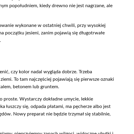
nym popołudniem, kiedy drewno nie jest nagrzane, ale
wanie wykonane w ostatniej chwili, przy wysokiej
na początku jesieni, zanim pojawią się długotrwałe
.
enić, czy kolor nadal wygląda dobrze. Trzeba
ziemi. To tam najczęściej pojawiają się pierwsze oznaki
etalem, betonem lub gruntem.
o proste. Wystarczy dokładne umycie, lekkie
a łuszczy się, odpada płatami, ma pęcherze albo jest
dów. Nowy preparat nie będzie trzymał się stabilnie,
 plamy, nieprzyjemny zapach wilgoci, widoczne ubytki i