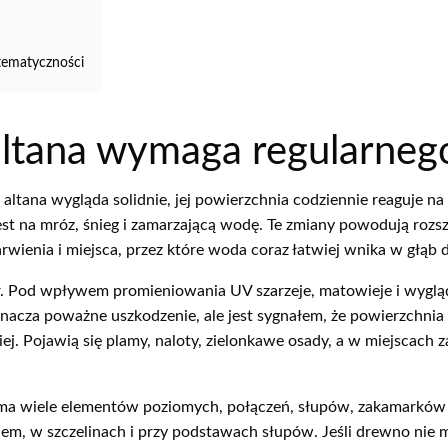
tematyczności
ltana wymaga regularneg
 altana wygląda solidnie, jej powierzchnia codziennie reaguje na
est na mróz, śnieg i zamarzającą wodę. Te zmiany powodują rozsz
rwienia i miejsca, przez które woda coraz łatwiej wnika w głąb 
. Pod wpływem promieniowania UV szarzeje, matowieje i wygląda 
acza poważne uszkodzenie, ale jest sygnałem, że powierzchnia u
ej. Pojawią się plamy, naloty, zielonkawe osady, a w miejscach z
ż ma wiele elementów poziomych, połączeń, słupów, zakamarków
hem, w szczelinach i przy podstawach słupów. Jeśli drewno nie 