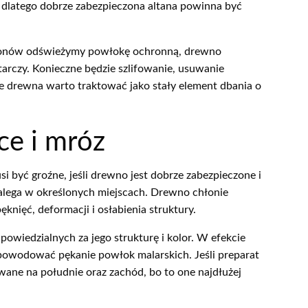
o dlatego dobrze zabezpieczona altana powinna być
a sezonów odświeżymy powłokę ochronną, drewno
starczy. Konieczne będzie szlifowanie, usuwanie
e drewna warto traktować jako stały element dbania o
ce i mróz
 być groźne, jeśli drewno jest dobrze zabezpieczone i
alega w określonych miejscach. Drewno chłonie
knięć, deformacji i osłabienia struktury.
powiedzialnych za jego strukturę i kolor. W efekcie
 powodować pękanie powłok malarskich. Jeśli preparat
owane na południe oraz zachód, bo to one najdłużej