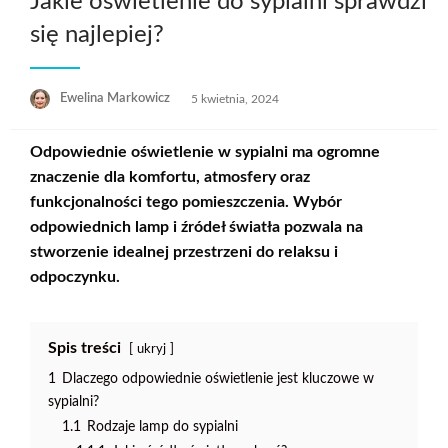
Jakie oświetlenie do sypialni sprawdzi
się najlepiej?
Opublikowane
Ewelina Markowicz
5 kwietnia, 2024
w
Odpowiednie oświetlenie w sypialni ma ogromne
znaczenie dla komfortu, atmosfery oraz
funkcjonalności tego pomieszczenia. Wybór
odpowiednich lamp i źródeł światła pozwala na
stworzenie idealnej przestrzeni do relaksu i
odpoczynku.
Spis treści
ukryj
1
Dlaczego odpowiednie oświetlenie jest kluczowe w
sypialni?
1.1
Rodzaje lamp do sypialni