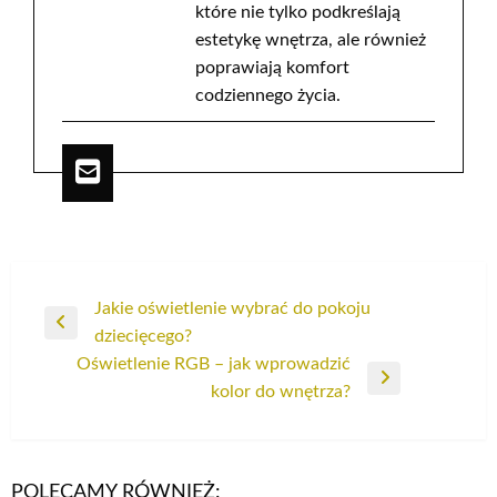
które nie tylko podkreślają
estetykę wnętrza, ale również
poprawiają komfort
codziennego życia.
Nawigacja
Jakie oświetlenie wybrać do pokoju
Poprzedni
dziecięcego?
wpisu
wpis
Oświetlenie RGB – jak wprowadzić
Następny
kolor do wnętrza?
wpis
POLECAMY RÓWNIEŻ: