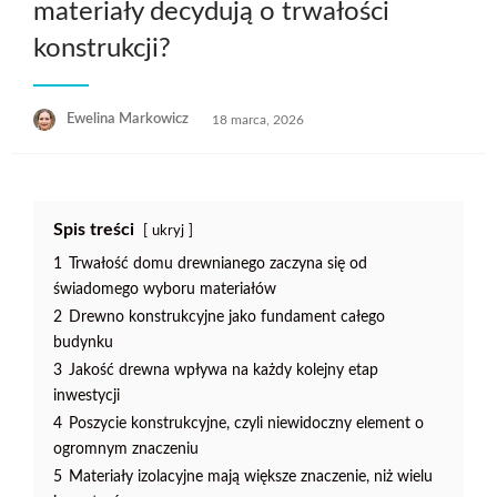
materiały decydują o trwałości
konstrukcji?
Opublikowane
Ewelina Markowicz
18 marca, 2026
w
Spis treści
ukryj
1
Trwałość domu drewnianego zaczyna się od
świadomego wyboru materiałów
2
Drewno konstrukcyjne jako fundament całego
budynku
3
Jakość drewna wpływa na każdy kolejny etap
inwestycji
4
Poszycie konstrukcyjne, czyli niewidoczny element o
ogromnym znaczeniu
5
Materiały izolacyjne mają większe znaczenie, niż wielu