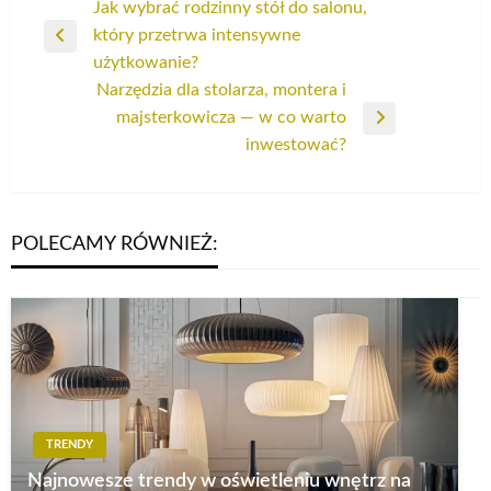
Nawigacja
Jak wybrać rodzinny stół do salonu,
który przetrwa intensywne
wpisu
Poprzedni
użytkowanie?
wpis
Narzędzia dla stolarza, montera i
majsterkowicza — w co warto
Następny
inwestować?
wpis
POLECAMY RÓWNIEŻ:
TRENDY
Najnowesze trendy w oświetleniu wnętrz na