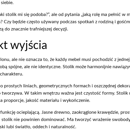
siebie.
ki stolik mi się podoba?”, ale od pytania „jaką rolę ma pełnić w
zy będzie często używany podczas spotkań z rodziną i gośćmi?
do znacznie trafniejszej decyzji.
kt wyjścia
nu, ale nie oznacza to, że każdy mebel musi pochodzić z jednej 
obą spójne, ale nie identyczne. Stolik może harmonijnie nawiąz
charakteru.
o prostych liniach, geometrycznych formach i oszczędnej dekora
 tworzywa. W takim wnętrzu ważna jest czystość formy. Stolik n
na proporcje, jakość materiału i wykończenie.
unkcję ocieplającą. Jasne drewno, zaokrąglone krawędzie, prost
ki stolik nie powinien dominować. Ma tworzyć wrażenie swobody,
ki lubi światło, oddech i naturalność.