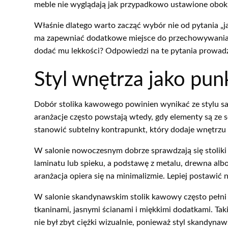
meble nie wyglądają jak przypadkowo ustawione obok 
Właśnie dlatego warto zacząć wybór nie od pytania „ja
ma zapewniać dodatkowe miejsce do przechowywania? C
dodać mu lekkości? Odpowiedzi na te pytania prowadzą 
Styl wnętrza jako pun
Dobór stolika kawowego powinien wynikać ze stylu salo
aranżacje często powstają wtedy, gdy elementy są ze s
stanowić subtelny kontrapunkt, który dodaje wnętrzu 
W salonie nowoczesnym dobrze sprawdzają się stoliki 
laminatu lub spieku, a podstawę z metalu, drewna albo
aranżacja opiera się na minimalizmie. Lepiej postawić 
W salonie skandynawskim stolik kawowy często pełni f
tkaninami, jasnymi ścianami i miękkimi dodatkami. Ta
nie był zbyt ciężki wizualnie, ponieważ styl skandynaws