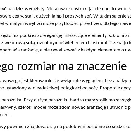
 być bardziej wyrazisty. Metalowa konstrukcja, ciemne drewno,
twie cegły, stali, dużych lamp i prostych sof. W takim saloni
 w małym wnętrzu może przytłoczyć przestrzeń, dlatego nawet 
 często ma podkreślać elegancję. Błyszczące elementy, szkło, marm
welurową sofą, ozdobnym oświetleniem i lustrami. Trzeba jedna
 dopełniać aranżację, a nie rywalizować z każdym elementem o u
zego rozmiar ma znaczenie
awowego jest kierowanie się wyłącznie wyglądem, bez analizy r
 albo ustawiony w niewłaściwej odległości od sofy. Proporcje dec
b narożnika. Przy dużym narożniku bardzo mały stolik może wyg
e masywny, szeroki model może zdominować aranżację i utrudnić
rzeni.
wy powinien znajdować się na podobnym poziomie co siedzisko s