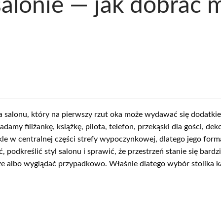
alonie — jak dobrać m
a salonu, który na pierwszy rzut oka może wydawać się dodatk
damy filiżankę, książkę, pilota, telefon, przekąski dla gości, d
le w centralnej części strefy wypoczynkowej, dlatego jego forma
 podkreślić styl salonu i sprawić, że przestrzeń stanie się bar
rze albo wyglądać przypadkowo. Właśnie dlatego wybór stolika