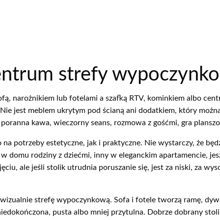
entrum strefy wypoczynk
ą, narożnikiem lub fotelami a szafką RTV, kominkiem albo centra
Nie jest meblem ukrytym pod ścianą ani dodatkiem, który możn
 poranna kawa, wieczorny seans, rozmowa z gośćmi, gra planszow
a potrzeby estetyczne, jak i praktyczne. Nie wystarczy, że bę
ę w domu rodziny z dziećmi, inny w eleganckim apartamencie, je
iu, ale jeśli stolik utrudnia poruszanie się, jest za niski, za wy
izualnie strefę wypoczynkową. Sofa i fotele tworzą ramę, dywa
edokończona, pusta albo mniej przytulna. Dobrze dobrany stolik