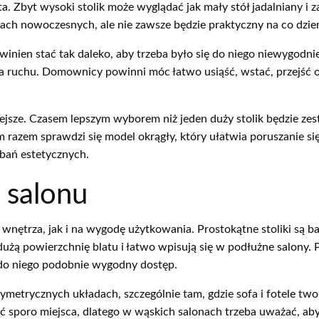
ota. Zbyt wysoki stolik może wyglądać jak mały stół jadalniany i
ach nowoczesnych, ale nie zawsze będzie praktyczny na co dzie
inien stać tak daleko, aby trzeba było się do niego niewygodnie
 ruchu. Domownicy powinni móc łatwo usiąść, wstać, przejść o
iejsze. Czasem lepszym wyborem niż jeden duży stolik będzie z
 razem sprawdzi się model okrągły, który ułatwia poruszanie się 
obań estetycznych.
d salonu
nętrza, jak i na wygodę użytkowania. Prostokątne stoliki są b
użą powierzchnię blatu i łatwo wpisują się w podłużne salony. P
 do niego podobnie wygodny dostęp.
ymetrycznych układach, szczególnie tam, gdzie sofa i fotele two
 sporo miejsca, dlatego w wąskich salonach trzeba uważać, aby n