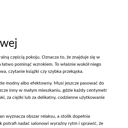
owej
lną częścią pokoju. Oznacza to, że znajduje się w
a łatwo pominąć wzrokiem. To właśnie wokół niego
a, czytanie książki czy szybka przekąska.
dzie modny albo efektowny. Musi jeszcze pasować do
szcze inny w małym mieszkaniu, gdzie każdy centymetr
soki, za ciężki lub za delikatny, codzienne użytkowanie
n wyznacza obszar relaksu, a stolik dopełnia
 potrafi nadać salonowi wyraźny rytm i sprawić, że