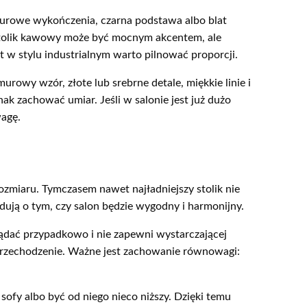
 surowe wykończenia, czarna podstawa albo blat
e stolik kawowy może być mocnym akcentem, ale
w stylu industrialnym warto pilnować proporcji.
urowy wzór, złote lub srebrne detale, miękkie linie i
k zachować umiar. Jeśli w salonie jest już dużo
wagę.
ozmiaru. Tymczasem nawet najładniejszy stolik nie
ydują o tym, czy salon będzie wygodny i harmonijny.
lądać przypadkowo i nie zapewni wystarczającej
 przechodzenie. Ważne jest zachowanie równowagi:
ofy albo być od niego nieco niższy. Dzięki temu