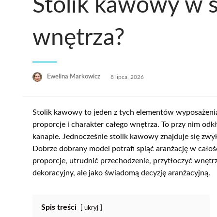
Stolik kawowy w s
wnętrza?
Opublikowane
Ewelina Markowicz
8 lipca, 2026
w
Stolik kawowy to jeden z tych elementów wyposażeni
proporcje i charakter całego wnętrza. To przy nim odkła
kanapie. Jednocześnie stolik kawowy znajduje się zwyk
Dobrze dobrany model potrafi spiąć aranżację w całość,
proporcje, utrudnić przechodzenie, przytłoczyć wnęt
dekoracyjny, ale jako świadomą decyzję aranżacyjną.
Spis treści
ukryj