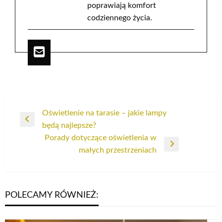
poprawiają komfort
codziennego życia.
Nawigacja
Oświetlenie na tarasie – jakie lampy
Poprzedni
będą najlepsze?
wpisu
wpis
Porady dotyczące oświetlenia w
Następny
małych przestrzeniach
wpis
POLECAMY RÓWNIEŻ: