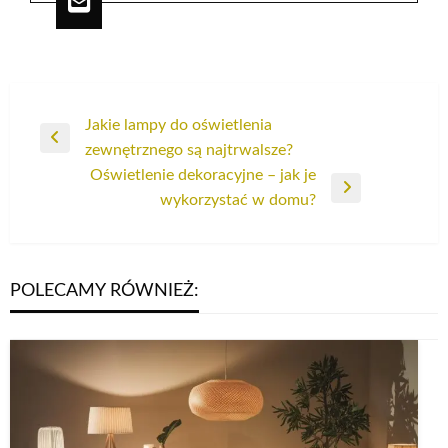
Nawigacja
Jakie lampy do oświetlenia
Poprzedni
zewnętrznego są najtrwalsze?
wpisu
wpis
Oświetlenie dekoracyjne – jak je
Następny
wykorzystać w domu?
wpis
POLECAMY RÓWNIEŻ: